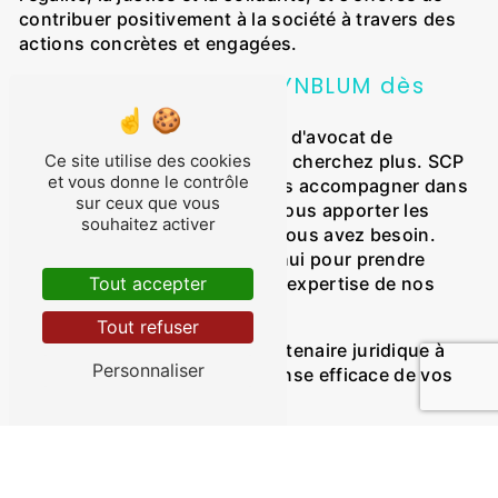
contribuer positivement à la société à travers des
actions concrètes et engagées.
Contactez SCP CYTRYNBLUM dès
Aujourd'hui
Si vous recherchez un cabinet d'avocat de
Ce site utilise des cookies
confiance à Stiring Wendel, ne cherchez plus. SCP
et vous donne le contrôle
CYTRYNBLUM est là pour vous accompagner dans
sur ceux que vous
vos démarches juridiques et vous apporter les
souhaitez activer
conseils et l'assistance dont vous avez besoin.
Contactez-nous dès aujourd'hui pour prendre
Tout accepter
rendez-vous et bénéficier de l'expertise de nos
avocats passionnés.
Tout refuser
SCP CYTRYNBLUM : Votre partenaire juridique à
Personnaliser
Stiring Wendel, pour une défense efficace de vos
droits et intérêts.
Accueil