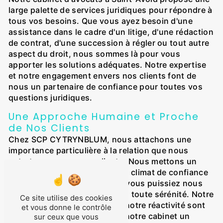
large palette de services juridiques pour répondre à
tous vos besoins. Que vous ayez besoin d'une
assistance dans le cadre d'un litige, d'une rédaction
de contrat, d'une succession à régler ou tout autre
aspect du droit, nous sommes là pour vous
apporter les solutions adéquates. Notre expertise
et notre engagement envers nos clients font de
nous un partenaire de confiance pour toutes vos
questions juridiques.
Une Approche Humaine et Proche
de Nos Clients
Chez SCP CYTRYNBLUM, nous attachons une
importance particulière à la relation que nous
entretenons avec nos clients. Nous mettons un
point d'honneur à instaurer un climat de confiance
et de transparence, pour que vous puissiez nous
confier vos problématiques en toute sérénité. Notre
Ce site utilise des cookies
disponibilité, notre écoute et notre réactivité sont
et vous donne le contrôle
autant de valeurs qui font de notre cabinet un
sur ceux que vous