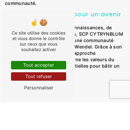
communauté.
La force du partage pour un avenir
solidaire
En favorisant le partage de connaissances, de
Ce site utilise des cookies
compétences et de ressources, SCP CYTRYNBLUM
et vous donne le contrôle
œuvre pour la construction d'une communauté
sur ceux que vous
solidaire et épanouie à Stiring Wendel. Grâce à son
souhaitez activer
engagement continu et à son approche
participative, l'entreprise incarne les valeurs du
Tout accepter
partage et de l'entraide, essentielles pour bâtir un
avenir meilleur pour tous.
Tout refuser
Personnaliser
Accueil
Contactez-nous