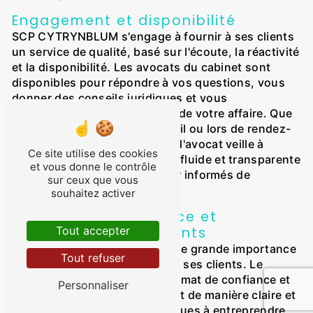
Engagement et disponibilité
SCP CYTRYNBLUM s'engage à fournir à ses clients
un service de qualité, basé sur l'écoute, la réactivité
et la disponibilité. Les avocats du cabinet sont
disponibles pour répondre à vos questions, vous
donner des conseils juridiques et vous
accompagner à chaque étape de votre affaire. Que
ce soit par téléphone, par email ou lors de rendez-
vous en personne, le cabinet d'avocat veille à
Ce site utilise des cookies
maintenir une communication fluide et transparente
et vous donne le contrôle
avec ses clients, pour les tenir informés de
sur ceux que vous
l'évolution de leur dossier.
souhaitez activer
Relations de confiance et
honoraires transparents
Tout accepter
SCP CYTRYNBLUM attache une grande importance
Tout refuser
à la relation de confiance avec ses clients. Le
cabinet veille à instaurer un climat de confiance et
Personnaliser
de transparence, en expliquant de manière claire et
détaillée les démarches juridiques à entreprendre,