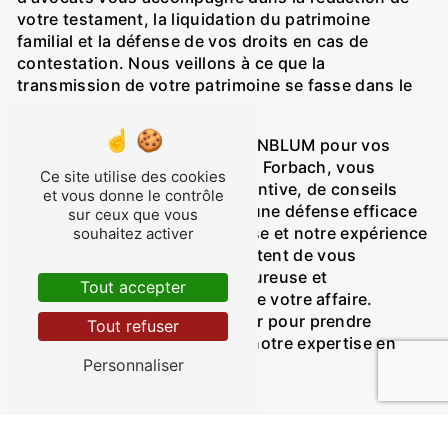
votre testament, la liquidation du patrimoine
familial et la défense de vos droits en cas de
contestation. Nous veillons à ce que la
transmission de votre patrimoine se fasse dans le
respect de vos volontés.
En faisant appel à SCP CYTRYNBLUM pour vos
besoins en droit de la famille à Forbach, vous
Ce site utilise des cookies
bénéficierez d'une écoute attentive, de conseils
et vous donne le contrôle
juridiques personnalisés et d'une défense efficace
sur ceux que vous
de vos intérêts. Notre expertise et notre expérience
souhaitez activer
dans ce domaine nous permettent de vous
accompagner de manière rigoureuse et
Tout accepter
professionnelle tout au long de votre affaire.
N'hésitez pas à nous contacter pour prendre
Tout refuser
rendez-vous et bénéficier de notre expertise en
Personnaliser
droit de la famille à Forbach.
Accueil