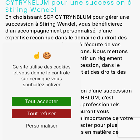
CYTRYNBLUM pour une succession à
Stiring Wendel
En choisissant SCP CYTRYNBLUM pour gérer une
succession à Stiring Wendel, vous bénéficierez
d'un accompagnement personnalisé, d'une
expertise reconnue dans le domaine du droit des
successions, et d'une équipe à l'écoute de vos
besoins et de vos préoccupations. Nous mettons
tout en œuvre pour vous garantir un règlement
efficace et équitable de la succession, dans le
Ce site utilise des cookies
respect de la volonté du défunt et des droits des
et vous donne le contrôle
héritiers.
sur ceux que vous
souhaitez activer
En conclusion, confier la gestion d'une succession
à Stiring Wendel à SCP CYTRYNBLUM, c'est
Tout accepter
s'assurer d'être épaulé par des professionnels
compétents et dévoués, qui sauront vous
Tout refuser
accompagner dans cette étape importante de votre
vie. N'hésitez pas à nous contacter pour plus
Personnaliser
d'informations sur nos services en matière de
successions à Stiring Wendel.