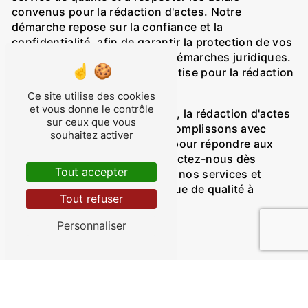
convenus pour la rédaction d'actes. Notre
démarche repose sur la confiance et la
confidentialité, afin de garantir la protection de vos
intérêts et la réussite de vos démarches juridiques.
Faites confiance à notre expertise pour la rédaction
d'actes à Hombourg Haut.
Ce site utilise des cookies
et vous donne le contrôle
Au sein de SCP CYTRYNBLUM, la rédaction d'actes
sur ceux que vous
est une mission que nous accomplissons avec
souhaitez activer
rigueur et professionnalisme pour répondre aux
attentes de nos clients. Contactez-nous dès
Tout accepter
aujourd'hui pour bénéficier de nos services et
obtenir une assistance juridique de qualité à
Tout refuser
Hombourg Haut.
Personnaliser
Accueil
Contactez-nous