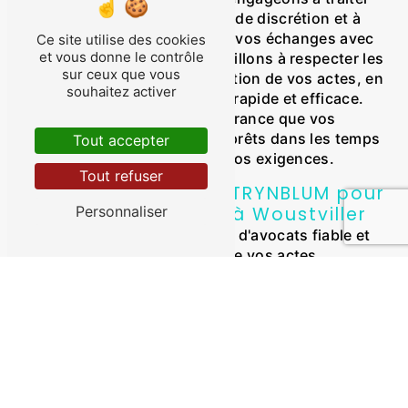
vos données avec la plus grande discrétion et à
respecter la confidentialité de vos échanges avec
Ce site utilise des cookies
et vous donne le contrôle
nos avocats. De plus, nous veillons à respecter les
sur ceux que vous
délais convenus pour la rédaction de vos actes, en
souhaitez activer
vous assurant une prestation rapide et efficace.
Vous pouvez ainsi avoir l'assurance que vos
documents juridiques seront prêts dans les temps
Tout accepter
et qu'ils répondront à toutes vos exigences.
Tout refuser
Contactez la SCP CYTRYNBLUM pour
Personnaliser
vos actes juridiques à Woustviller
Si vous recherchez un cabinet d'avocats fiable et
compétent pour la rédaction de vos actes
juridiques à Woustviller, n'hésitez pas à contacter la
SCP CYTRYNBLUM. Notre équipe est à votre
disposition pour étudier votre dossier, vous
proposer des solutions adaptées et rédiger des
actes juridiques sur-mesure. Faites confiance à
notre expertise et à notre professionnalisme pour
vous accompagner dans tous vos projets