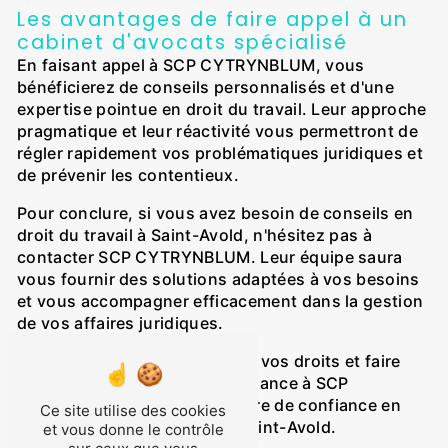
Les avantages de faire appel à un
cabinet d'avocats spécialisé
En faisant appel à SCP CYTRYNBLUM, vous
bénéficierez de conseils personnalisés et d'une
expertise pointue en droit du travail. Leur approche
pragmatique et leur réactivité vous permettront de
régler rapidement vos problématiques juridiques et
de prévenir les contentieux.
Pour conclure, si vous avez besoin de conseils en
droit du travail à Saint-Avold, n'hésitez pas à
contacter SCP CYTRYNBLUM. Leur équipe saura
vous fournir des solutions adaptées à vos besoins
et vous accompagner efficacement dans la gestion
de vos affaires juridiques.
N'attendez plus pour protéger vos droits et faire
valoir vos intérêts, faites confiance à SCP
CYTRYNBLUM, votre partenaire de confiance en
Ce site utilise des cookies
matière de droit du travail à Saint-Avold.
et vous donne le contrôle