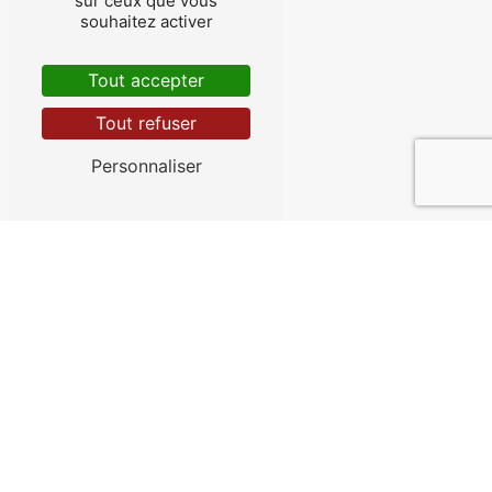
sur ceux que vous
souhaitez activer
Accueil
Tout accepter
Tout refuser
Contactez-nous
Personnaliser