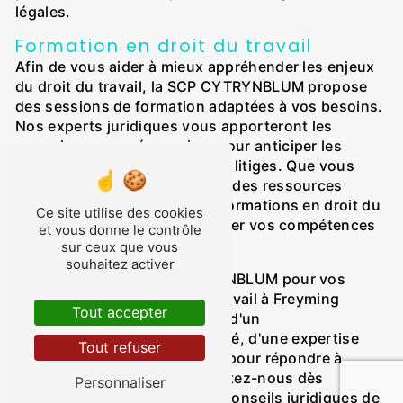
légales.
Formation en droit du travail
Afin de vous aider à mieux appréhender les enjeux
du droit du travail, la SCP CYTRYNBLUM propose
des sessions de formation adaptées à vos besoins.
Nos experts juridiques vous apporteront les
connaissances nécessaires pour anticiper les
risques juridiques et éviter les litiges. Que vous
soyez un manager, un service des ressources
humaines ou un salarié, nos formations en droit du
Ce site utilise des cookies
travail vous aideront à renforcer vos compétences
et vous donne le contrôle
dans ce domaine.
sur ceux que vous
souhaitez activer
En choisissant la SCP CYTRYNBLUM pour vos
problématiques en droit du travail à Freyming
Tout accepter
Merlebach, vous bénéficierez d'un
accompagnement personnalisé, d'une expertise
Tout refuser
pointue et d'une disponibilité pour répondre à
toutes vos questions. Contactez-nous dès
Personnaliser
maintenant pour obtenir des conseils juridiques de