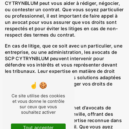
CYTRYNBLUM peut vous aider à rédiger, négocier,
ou contester un contrat. Que vous soyez particulier
ou professionnel, il est important de faire appel à
un avocat pour vous assurer que vos droits sont
respectés et pour éviter les litiges en cas de non-
respect des termes du contrat.
En cas de litige, que ce soit avec un particulier, une
entreprise, ou une administration, les avocats de
SCP CYTRYNBLUM peuvent intervenir pour
défendre vos intérêts et vous représenter devant
les tribunaux. Leur expertise en matière de droit
civil leur permet de trouver des solutions adaptées
à chaque situation et de protéger vos droits de
manière efficace.
Ce site utilise des cookies
Conclusion
et vous donne le contrôle
sur ceux que vous
SCP CYTRYNBLUM est le cabinet d'avocats de
souhaitez activer
référence en Droit Civil à Thionville, offrant des
services de qualité et une expertise reconnue dans
tous les domaines du droit civil. Que vous ayez
Tout accepter